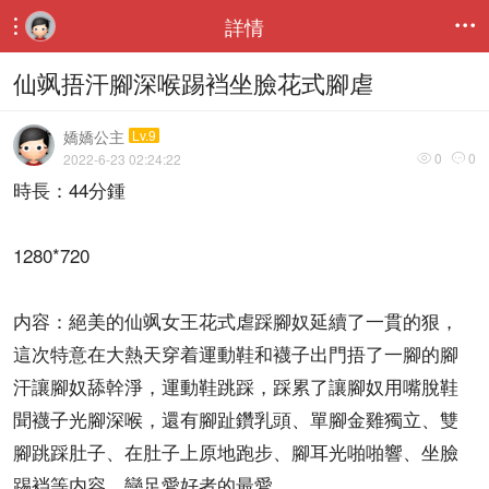
詳情


仙飒捂汗腳深喉踢裆坐臉花式腳虐
嬌嬌公主
Lv.9
0
0
2022-6-23 02:24:22


時長：44分鍾
1280*720
内容：絕美的仙飒女王花式虐踩腳奴延續了一貫的狠，
這次特意在大熱天穿着運動鞋和襪子出門捂了一腳的腳
汗讓腳奴舔幹淨，運動鞋跳踩，踩累了讓腳奴用嘴脫鞋
聞襪子光腳深喉，還有腳趾鑽乳頭、單腳金雞獨立、雙
腳跳踩肚子、在肚子上原地跑步、腳耳光啪啪響、坐臉
踢裆等内容，戀足愛好者的最愛。