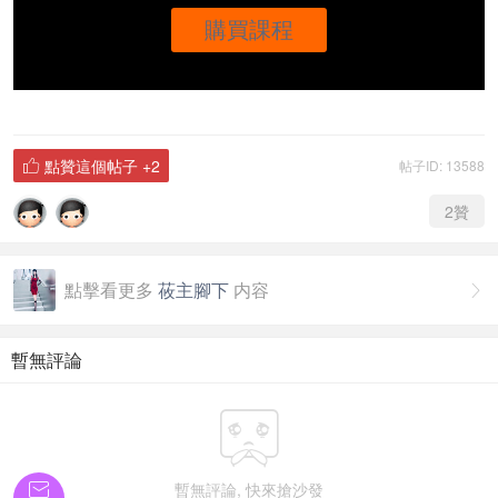
購買課程
點贊這個帖子
+2
帖子ID: 13588

2
贊
點擊看更多
莜主腳下
内容

暫無評論


暫無評論, 快來搶沙發