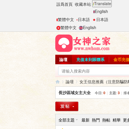
Translate
設爲首頁
收藏本站
English
繁體中文
日本語
日本語
繁體中文
English
論壇
充值未到賬聯系
金币充
論壇
女王信息推薦（注意防騙防
長沙區域女主大全
今日:
0
|
主題:
3
|
排
女
»
›
全部主題
最新
熱門
熱帖
精華
更