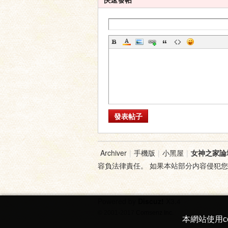
家
發表帖子
論
Archiver
|
手機版
|
小黑屋
|
女神之家論
容負法律責任。 如果本站部分内容侵犯
Powered by
Discuz!
X3.4
© 2001-2017
Comsenz Inc.
本網站使用c