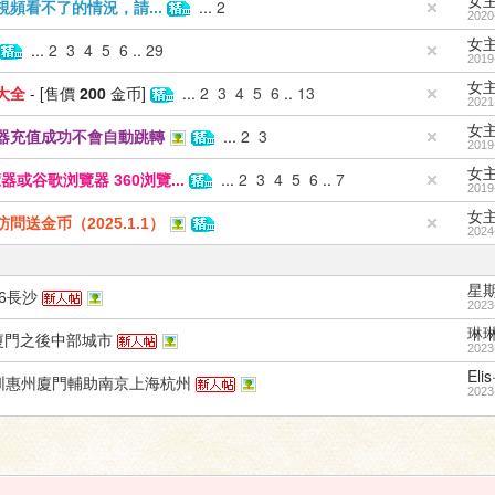
女
...
2
頻看不了的情況，請...
2020
女
...
2
3
4
5
6
..
29
2019
女
- [售價
200
金币]
...
2
3
4
5
6
..
13
大全
2021
女
...
2
3
器充值成功不會自動跳轉
2019
女
...
2
3
4
5
6
..
7
谷歌浏覽器 360浏覽...
2019
女
送金币（2025.1.1）
2024
星
16長沙
2023
琳琳
廈門之後中部城市
2023
Elis
州深圳惠州廈門輔助南京上海杭州
2023