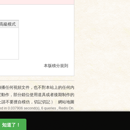
高級模式
本版積分規則
傳播任何視頻文件，也不對本站上的任何内
度動作，部分錯位使用道具或者後期制作的
士請不要擅自模仿，切記切記
)
|
網站地圖
d in 0.037906 second(s), 6 queries , Redis On.
知道了！