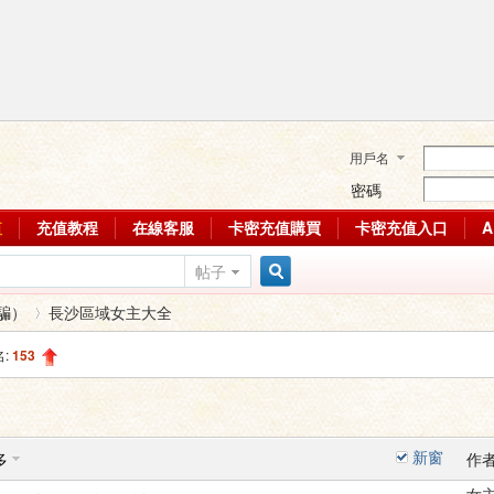
用戶名
密碼
值
充值教程
在線客服
卡密充值購買
卡密充值入口
帖子
搜
騙）
長沙區域女主大全
名:
153
索
›
新窗
多
作