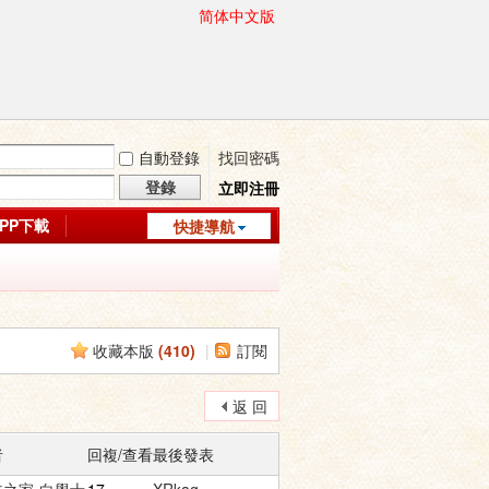
简体中文版
自動登錄
找回密碼
登錄
立即注冊
APP下載
快捷導航
收藏本版
(
410
)
|
訂閱
返 回
者
回複/查看
最後發表