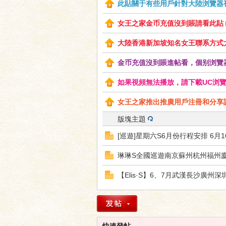
此貼關于有些用戶針對大陸浏覽器視
女王之家金币充值沒到賬請看此貼
大陸香港新加坡知名女王聯系方式
神
金币充值沒到賬進帖看，個别浏覽
如果視頻無法播放，請下載UC浏覽器或
女王之家推出推廣用戶注冊和分享訪問
版塊主題
[巡遊]星期六S6月份行程安排 6月
琳琳S全國巡遊南京蘇州杭州福州
之
【Elis·S】6、7月武漢長沙廣
快速發帖