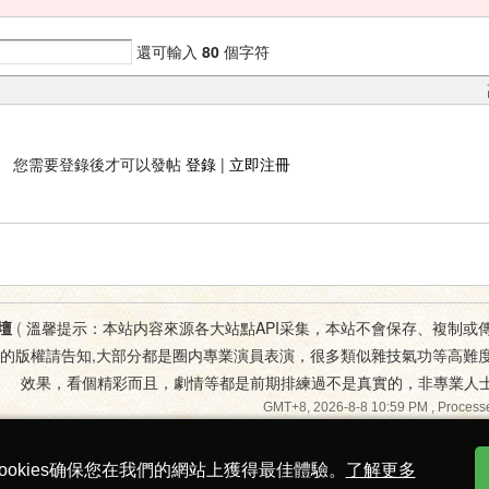
還可輸入
80
個字符
您需要登錄後才可以發帖
登錄
|
立即注冊
壇
(
溫馨提示：本站内容來源各大站點API采集，本站不會保存、複制或
您的版權請告知,大部分都是圈内專業演員表演，很多類似雜技氣功等高難
效果，看個精彩而且，劇情等都是前期排練過不是真實的，非專業人
GMT+8, 2026-8-8 10:59 PM
, Processe
ookies确保您在我們的網站上獲得最佳體驗。
了解更多