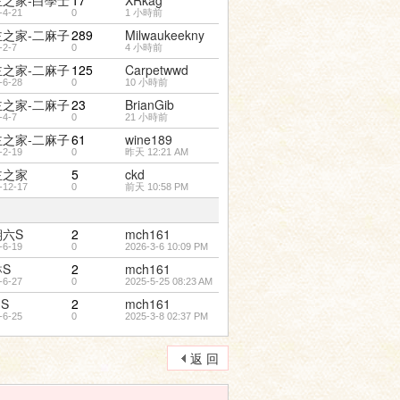
主之家-白學士
17
XRkag
-4-21
0
1 小時前
主之家-二麻子
289
Milwaukeekny
-2-7
0
4 小時前
主之家-二麻子
125
Carpetwwd
-6-28
0
10 小時前
主之家-二麻子
23
BrianGib
-4-7
0
21 小時前
主之家-二麻子
61
wine189
-2-19
0
昨天 12:21 AM
主之家
5
ckd
-12-17
0
前天 10:58 PM
期六S
2
mch161
-6-19
0
2026-3-6 10:09 PM
S
2
mch161
-6-27
0
2025-5-25 08:23 AM
·S
2
mch161
-6-25
0
2025-3-8 02:37 PM
返 回