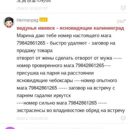
2024-2-12 04:21:07

Hermanpag
Lv.1
#
230
ведунья ижевск - ясновидящие калининград
Марина даю тебе номер настоящего мага
79842861265 - быстро удаляют - заговор на
продажу товара
отворот от жены сделать отворот от мужа -----
номер проверенного мага 79842861265----
присушка на парня на расстоянии
ясновидящие чебоксары ----номер опытного
мага 79842861265 ----- заговор на встречу с
парнем гадалки иркутск
----номер сильно мага 79842861265 -----
экстрасенсы во владивостоке обряд на встречу
2024-2-15 02:55:55
