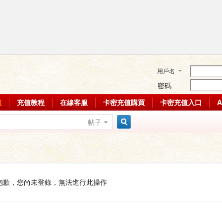
用戶名
密碼
值
充值教程
在線客服
卡密充值購買
卡密充值入口
帖子
搜
索
抱歉，您尚未登錄，無法進行此操作