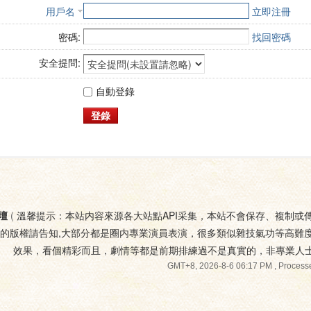
用戶名
立即注冊
密碼:
找回密碼
安全提問:
自動登錄
登錄
壇
(
溫馨提示：本站内容來源各大站點API采集，本站不會保存、複制或
您的版權請告知,大部分都是圈内專業演員表演，很多類似雜技氣功等高難
效果，看個精彩而且，劇情等都是前期排練過不是真實的，非專業人
GMT+8, 2026-8-6 06:17 PM
, Processe