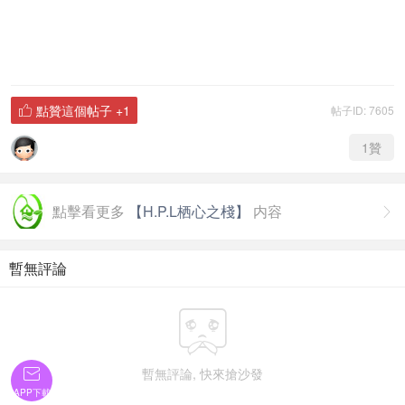
點贊這個帖子
+1
帖子ID: 7605

1
贊
點擊看更多
【H.P.L栖心之棧】
内容

暫無評論

暫無評論, 快來搶沙發

APP下載