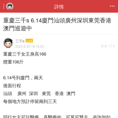
詳情


重慶三千s 6.14廈門汕頭廣州深圳東莞香港
澳門巡遊中
三千s
Lv.4
0
1
2023-6-20 18:15:33


重慶三千女王身高166
體重106斤
6.14号到廈門，兩天
後面行程
汕頭 廣州 深圳 東莞 香港 澳門
每個地方預計停留兩到三天
同行女主可玩醫療，喜醫療的，可單可雙主。咨詢加扣