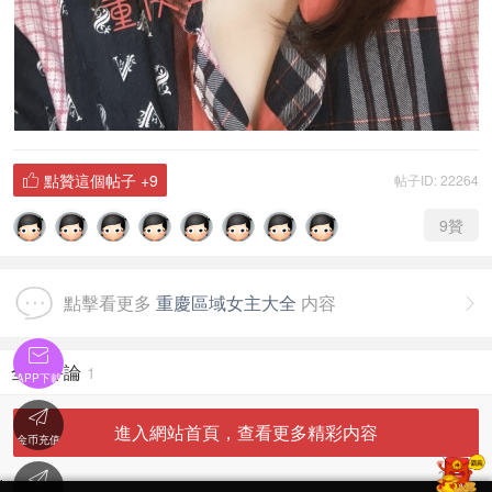
點贊這個帖子
+9
帖子ID: 22264

9
贊
點擊看更多
重慶區域女主大全
内容


全部評論
1
APP下載

進入網站首頁，查看更多精彩内容
金币充值

'