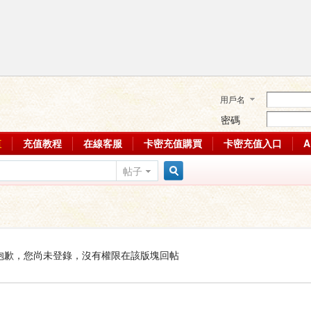
用戶名
密碼
值
充值教程
在線客服
卡密充值購買
卡密充值入口
帖子
搜
索
抱歉，您尚未登錄，沒有權限在該版塊回帖