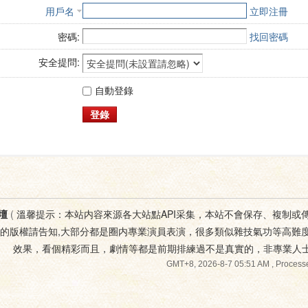
用戶名
立即注冊
密碼:
找回密碼
安全提問:
自動登錄
登錄
壇
(
溫馨提示：本站内容來源各大站點API采集，本站不會保存、複制或
您的版權請告知,大部分都是圈内專業演員表演，很多類似雜技氣功等高難
效果，看個精彩而且，劇情等都是前期排練過不是真實的，非專業人
GMT+8, 2026-8-7 05:51 AM
, Processe